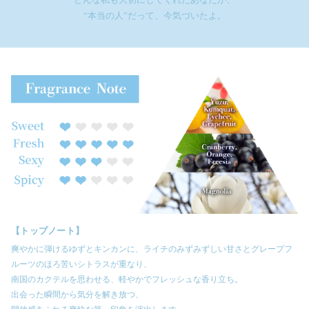
“本当の人”だって、今気づいたよ。
【トップノート】
爽やかに弾けるゆずとキンカンに、ライチのみずみずしい甘さとグレープフ
ルーツのほろ苦いシトラスが重なり、
南国のカクテルを思わせる、軽やかでフレッシュな香り立ち。
出会った瞬間から気分を解き放つ、