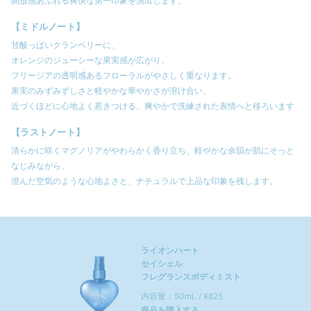
開放感あふれる爽快な第一印象を演出します。
【ミドルノート】
甘酸っぱいクランベリーに、
オレンジのジューシーな果実感が広がり、
フリージアの透明感あるフローラルがやさしく重なります。
果実のみずみずしさと軽やかな華やかさが溶け合い、
近づくほどに心地よく惹きつける、爽やかで洗練された表情へと移ろいます
【ラストノート】
清らかに咲くマグノリアがやわらかく香り立ち、軽やかな余韻が肌にそっと
なじみながら、
澄んだ空気のような心地よさと、ナチュラルで上品な印象を残します。
ライオンハート
セイシェル
フレグランスボディミスト
内容量：50mL / ¥825
商品を購入する