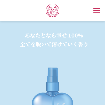
News&Event
Brand
Products Lineup
Products History
jewelry
Night Wear
Cosme